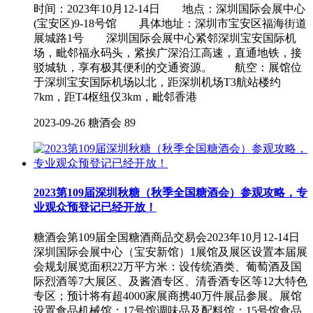
时间：2023年10月12-14日 地点：深圳国际会展中心
(宝安区)9-18号馆 具体地址：深圳市宝安区福海街道
展城路1号 深圳国际会展中心紧邻深圳宝安国际机
场，毗邻福永码头，紧挨广深沿江高速，直通地铁，接
驳城轨，享有极其便利的交通资源。 航空：展馆位
于深圳宝安国际机场以北，距深圳机场T3航站楼约
7km，距T4枢纽仅3km，毗邻香港
2023-09-26
糖酒会
89
2023第109届深圳秋糖（秋季全国糖酒会）参观攻略，专
业观众预登记已经开放！
糖酒会第109届全国糖酒商品交易会2023年10月12-14日
深圳国际会展中心（宝安新馆）1展馆及展区设置本届展
会规划展览面积22万平方米：设传统酒类、葡萄酒及国
际烈酒等7大展区、及酱酒专区、清香酒专区等12大特色
专区；预计将有超4000家展商携40万件展品参展。展馆
设置食品机械馆：17号馆调味品及配料馆：15号馆食品