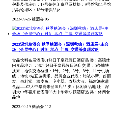
包装及供应链：17号馆休闲食品及烘焙：9号馆和11号馆
活动论坛区：18号馆饮品及
2023-09-26
糖酒会
95
2023深圳糖酒会-秋季糖酒会（深圳秋糖）酒店展+主会
场（会展中心）时间_地点_门票_交通等参观攻略
食品饮料布展酒店01好日子皇冠假日酒店品 类：高端休
闲食品地 址：深圳好日子皇冠假日酒店交 通：5条地铁
换乘，地铁交通枢纽：1号、2号、3号、8号、11号机场
线，地铁7站直达机场。品牌企业代表：蜡笔小新、好丽
友、泉利堂、顽皮兔、宅小翠、农场大叔、福建渔家翁
食品......02大中华喜来登酒店品 类：休闲食品地 址：深
圳大中华喜来登酒店03大中华希尔顿酒店品 类：休闲食
品地
2023-09-19
糖酒会
112