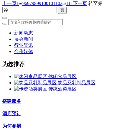
...
...
上一页
1
96
97
98
99
100
101
102
111
下一页
转至第
新闻动态
展会新闻
行业资讯
合作媒体
为您推荐
休闲食品展区
饮品及乳制品展区
传统酒类展区
搭建服务
酒店预订
为何参展