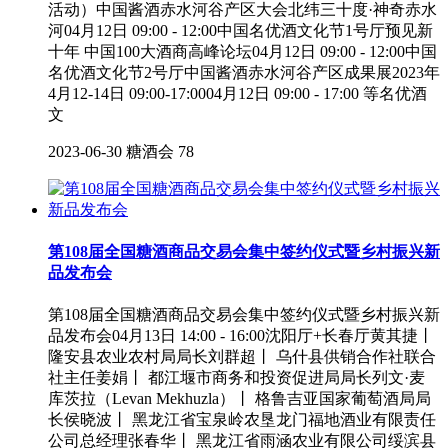
活动）中国酱酒赤水河谷产区大会北纬三十度·神奇赤水
河04月12日 09:00 - 12:00中国名优酒文化节1号厅预见新
十年 中国100大酒商高峰论坛04月12日 09:00 - 12:00中国
名优酒文化节2号厅中国酱酒赤水河谷产区成果展2023年
4月12-14日 09:00-17:0004月12日 09:00 - 17:00 等名优酒
文
2023-06-30
糖酒会
78
第108届全国糖酒商品交易会集中签约仪式暨乡村振兴新
品发布会
第108届全国糖酒商品交易会集中签约仪式暨乡村振兴新
品发布会04月13日 14:00 - 16:00沈阳厅+长春厅黄其捷丨
隆安县农业农村局局长刘群超丨 乌什县供销合作社联合
社主任姜娟丨 都江堰市商务和投资促进局局长列文·麦
库茨拉（Levan Mekhuzla）丨 格鲁吉亚国家葡萄酒局局
长侯晓波丨 黑龙江省宝泉岭农垦龙门福地酒业有限责任
公司总经理张春华丨 黑龙江省雨涵农业有限公司绥滨县