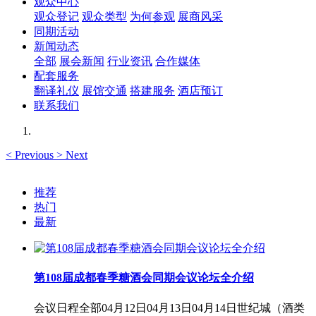
观众中心
观众登记
观众类型
为何参观
展商风采
同期活动
新闻动态
全部
展会新闻
行业资讯
合作媒体
配套服务
翻译礼仪
展馆交通
搭建服务
酒店预订
联系我们
<
Previous
>
Next
推荐
热门
最新
第108届成都春季糖酒会同期会议论坛全介绍
会议日程全部04月12日04月13日04月14日世纪城（酒类