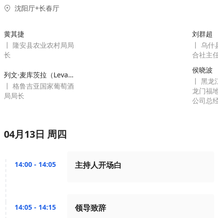
沈阳厅+长春厅
黄其捷
刘群超
丨 隆安县农业农村局局
丨 乌什
长
合社主
侯晓波
列文·麦库茨拉（Levan Mekhuzla）
丨 黑龙
丨 格鲁吉亚国家葡萄酒
龙门福
局局长
公司总
04月13日 周四
14:00 - 14:05
主持人开场白
14:05 - 14:15
领导致辞