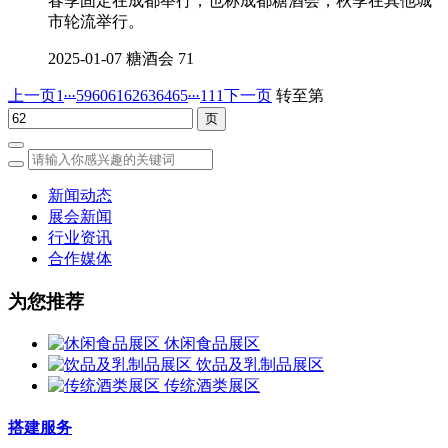
春季固定在成都举行，也称成都糖酒会，秋季在其他城
市轮流举行。
2025-01-07
糖酒会
71
...
...
上一页
1
59
60
61
62
63
64
65
111
下一页
转至第
新闻动态
展会新闻
行业资讯
合作媒体
为您推荐
休闲食品展区
饮品及乳制品展区
传统酒类展区
搭建服务